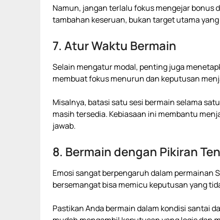
Namun, jangan terlalu fokus mengejar bonus d
tambahan keseruan, bukan target utama yang ha
7. Atur Waktu Bermain
Selain mengatur modal, penting juga menetapk
membuat fokus menurun dan keputusan menjad
Misalnya, batasi satu sesi bermain selama satu
masih tersedia. Kebiasaan ini membantu men
jawab.
8. Bermain dengan Pikiran Te
Emosi sangat berpengaruh dalam permainan Slo
bersemangat bisa memicu keputusan yang tidak
Pastikan Anda bermain dalam kondisi santai da