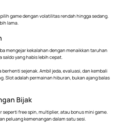
, pilih game dengan volatilitas rendah hingga sedang.
bih lama.
n
ba mengejar kekalahan dengan menaikkan taruhan
a saldo yang habis lebih cepat.
berhenti sejenak. Ambil jeda, evaluasi, dan kembali
g. Slot adalah permainan hiburan, bukan ajang balas
ngan Bijak
seperti free spin, multiplier, atau bonus mini game.
kan peluang kemenangan dalam satu sesi.