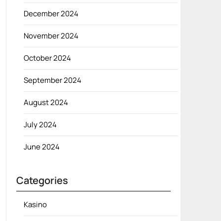
December 2024
November 2024
October 2024
September 2024
August 2024
July 2024
June 2024
Categories
Kasino