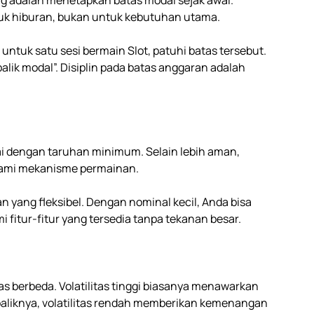
ing adalah menetapkan batas modal sejak awal.
k hiburan, bukan untuk kebutuhan utama.
 untuk satu sesi bermain Slot, patuhi batas tersebut.
lik modal”. Disiplin pada batas anggaran adalah
i dengan taruhan minimum. Selain lebih aman,
hami mekanisme permainan.
yang fleksibel. Dengan nominal kecil, Anda bisa
fitur-fitur yang tersedia tanpa tekanan besar.
tas berbeda. Volatilitas tinggi biasanya menawarkan
liknya, volatilitas rendah memberikan kemenangan