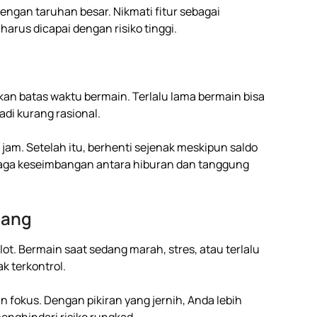
engan taruhan besar. Nikmati fitur sebagai
rus dicapai dengan risiko tinggi.
an batas waktu bermain. Terlalu lama bermain bisa
i kurang rasional.
 jam. Setelah itu, berhenti sejenak meskipun saldo
jaga keseimbangan antara hiburan dan tanggung
nang
t. Bermain saat sedang marah, stres, atau terlalu
 terkontrol.
n fokus. Dengan pikiran yang jernih, Anda lebih