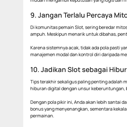
mudah mengambil keputusan yang logis dan me
9. Jangan Terlalu Percaya Mit
Di komunitas pemain Slot, sering beredar mito
ampuh. Meskipun menarik untuk dibahas, pentin
Karena sistemnya acak, tidak ada pola pasti 
manajemen modal dan kontrol diri daripada m
10. Jadikan Slot sebagai Hib
Tips terakhir sekaligus paling penting adalah 
hiburan digital dengan unsur keberuntungan,
Dengan pola pikir ini, Anda akan lebih santai
bonus yang menyenangkan, sementara kekalaha
permainan.