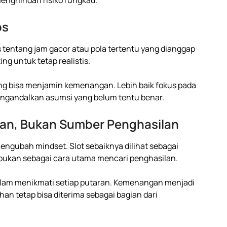
nghindari risiko rungkad.
os
s tentang jam gacor atau pola tertentu yang dianggap
g untuk tetap realistis.
yang bisa menjamin kemenangan. Lebih baik fokus pada
engandalkan asumsi yang belum tentu benar.
uran, Bukan Sumber Penghasilan
mengubah mindset. Slot sebaiknya dilihat sebagai
 bukan sebagai cara utama mencari penghasilan.
 dalam menikmati setiap putaran. Kemenangan menjadi
n tetap bisa diterima sebagai bagian dari