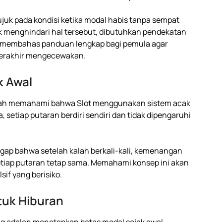
ujuk pada kondisi ketika modal habis tanpa sempat
 menghindari hal tersebut, dibutuhkan pendekatan
kan membahas panduan lengkap bagi pemula agar
berakhir mengecewakan.
k Awal
lah memahami bahwa Slot menggunakan sistem acak
setiap putaran berdiri sendiri dan tidak dipengaruhi
ap bahwa setelah kalah berkali-kali, kemenangan
setiap putaran tetap sama. Memahami konsep ini akan
f yang berisiko.
tuk Hiburan