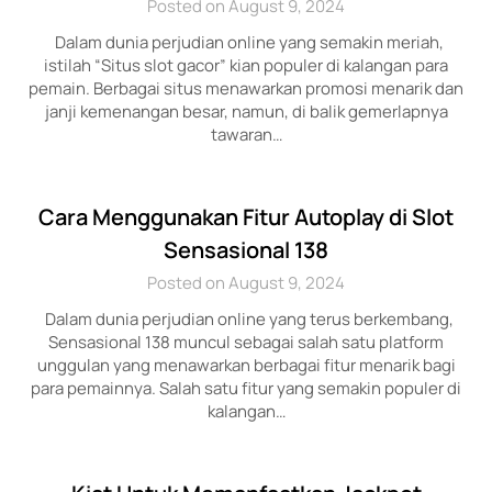
Posted on August 9, 2024
Dalam dunia perjudian online yang semakin meriah,
istilah “Situs slot gacor” kian populer di kalangan para
pemain. Berbagai situs menawarkan promosi menarik dan
janji kemenangan besar, namun, di balik gemerlapnya
tawaran…
Cara Menggunakan Fitur Autoplay di Slot
Sensasional 138
Posted on August 9, 2024
Dalam dunia perjudian online yang terus berkembang,
Sensasional 138 muncul sebagai salah satu platform
unggulan yang menawarkan berbagai fitur menarik bagi
para pemainnya. Salah satu fitur yang semakin populer di
kalangan…