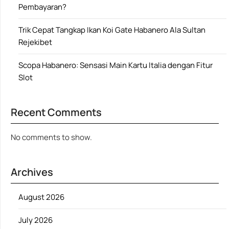
Pembayaran?
Trik Cepat Tangkap Ikan Koi Gate Habanero Ala Sultan
Rejekibet
Scopa Habanero: Sensasi Main Kartu Italia dengan Fitur
Slot
Recent Comments
No comments to show.
Archives
August 2026
July 2026