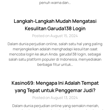
penuh warna dan…
Langkah-Langkah Mudah Mengatasi
Kesulitan Garuda138 Login
Posted on August 15, 2024
Dalam dunia perjudian online, salah satu hal yang paling
menjengkelkan adalah menghadapi kesulitan saat
mencoba login ke akun Anda. garuda138 login, sebagai
salah satu platform populer di Indonesia, menyediakan
berbagai fitur untuk…
Kasino69: Mengapa Ini Adalah Tempat
yang Tepat untuk Penggemar Judi?
Posted on August 13, 2024
Dalam dunia perjudian online yang semakin meriah,