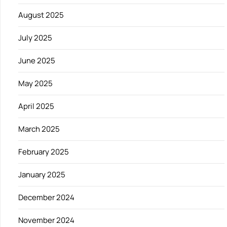
August 2025
July 2025
June 2025
May 2025
April 2025
March 2025
February 2025
January 2025
December 2024
November 2024