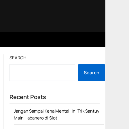
SEARCH
Search
Recent Posts
Jangan Sampai Kena Mental! Ini Trik Santuy
Main Habanero di Slot