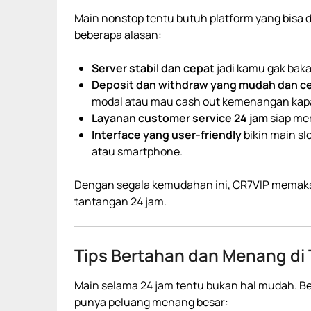
Main nonstop tentu butuh platform yang bisa d
beberapa alasan:
Server stabil dan cepat
jadi kamu gak bak
Deposit dan withdraw yang mudah dan c
modal atau mau cash out kemenangan kapa
Layanan customer service 24 jam
siap me
Interface yang user-friendly
bikin main sl
atau smartphone.
Dengan segala kemudahan ini, CR7VIP memak
tantangan 24 jam.
Tips Bertahan dan Menang di
Main selama 24 jam tentu bukan hal mudah. Be
punya peluang menang besar: