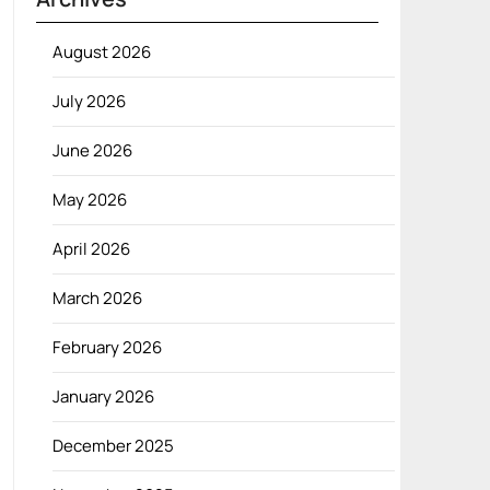
August 2026
July 2026
June 2026
May 2026
April 2026
March 2026
February 2026
January 2026
December 2025