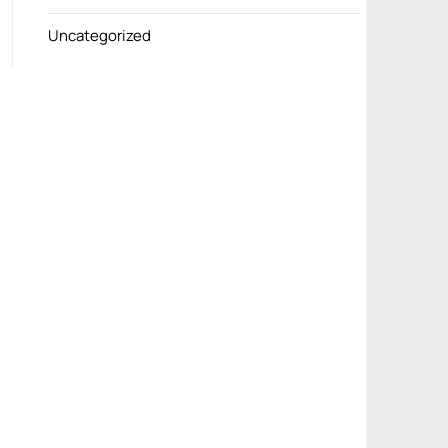
Uncategorized