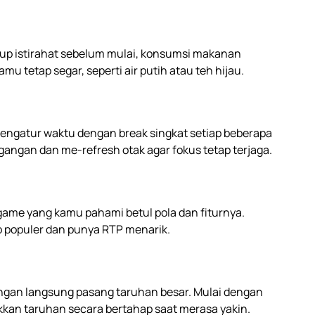
up istirahat sebelum mulai, konsumsi makanan
mu tetap segar, seperti air putih atau teh hijau.
ngatur waktu dengan break singkat setiap beberapa
egangan dan me-refresh otak agar fokus tetap terjaga.
 game yang kamu pahami betul pola dan fiturnya.
p populer dan punya RTP menarik.
angan langsung pasang taruhan besar. Mulai dengan
aikkan taruhan secara bertahap saat merasa yakin.