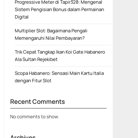
Progressive Meter di Tapir328: Mengenal
Sistem Pengisian Bonus dalam Permainan
Digital
Multiplier Slot: Bagaimana Pengali
Memengaruhi Nilai Pembayaran?
Trik Cepat Tangkap Ikan Koi Gate Habanero
Ala Sultan Rejekibet
Scopa Habanero: Sensasi Main Kartu Italia
dengan Fitur Slot
Recent Comments
No comments to show.
Archives