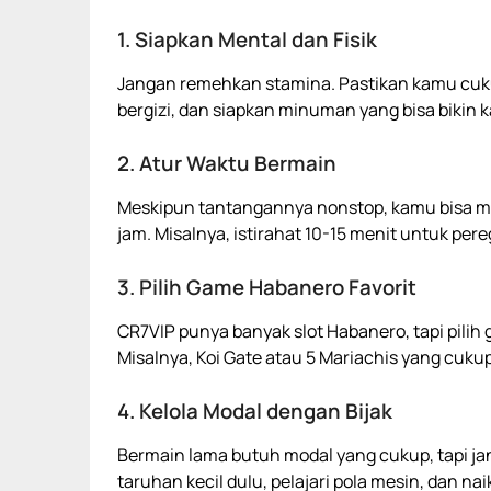
1. Siapkan Mental dan Fisik
Jangan remehkan stamina. Pastikan kamu cuk
bergizi, dan siapkan minuman yang bisa bikin ka
2. Atur Waktu Bermain
Meskipun tantangannya nonstop, kamu bisa me
jam. Misalnya, istirahat 10-15 menit untuk per
3. Pilih Game Habanero Favorit
CR7VIP punya banyak slot Habanero, tapi pilih
Misalnya, Koi Gate atau 5 Mariachis yang cuku
4. Kelola Modal dengan Bijak
Bermain lama butuh modal yang cukup, tapi j
taruhan kecil dulu, pelajari pola mesin, dan n