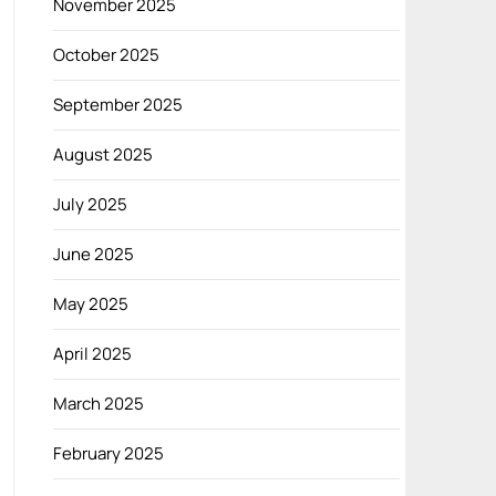
November 2025
October 2025
September 2025
August 2025
July 2025
June 2025
May 2025
April 2025
March 2025
February 2025