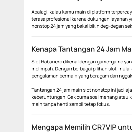
Apalagi, kalau kamu main di platform terpercay
terasa profesional karena dukungan layanan y
nonstop 24 jam yang bakal bikin deg-degan se
Kenapa Tantangan 24 Jam Mai
Slot Habanero dikenal dengan game-game yang 
melimpah. Dengan berbagai pilihan slot, mulai
pengalaman bermain yang beragam dan nggak 
Tantangan 24 jam main slot nonstop ini jadi aj
keberuntungan. Gak cuma soal menang atau kal
main tanpa henti sambil tetap fokus.
Mengapa Memilih CR7VIP untu