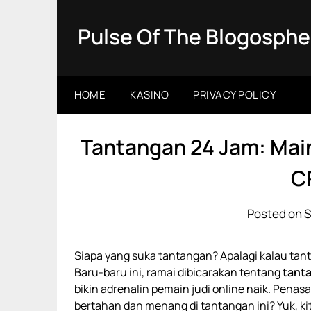
Skip
to
Pulse Of The Blogosphe
content
HOME
KASINO
PRIVACY POLICY
Tantangan 24 Jam: Mai
C
Posted on 
Siapa yang suka tantangan? Apalagi kalau tan
Baru-baru ini, ramai dibicarakan tentang
tant
bikin adrenalin pemain judi online naik. Penas
bertahan dan menang di tantangan ini? Yuk, kita