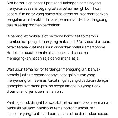
Slot horror juga sangat populer di kalangan pemain yang
menyukai suasana tegang tetapi tetap menghibur. Tidak
seperti film horor yang hanya bisa ditonton, slot memberikan
pengalaman interaktif di mana pemain ikut terlibat langsung
dalam setiap momen permainan.
Di perangkat mobile, slot bertema horror tetap mampu
memberikan pengalaman yang maksimal. Efek visual dan suara
tetap terasa kuat meskipun dimainkan melalui smartphone.
Hal ini membuat pemain bisa menikmati suasana
menegangkan kapan saja dan di mana saja.
Walaupun tema horror terdengar menegangkan, banyak
pemain justru menganggapnya sebagai hiburan yang
menyenangkan. Sensasi takut ringan yang dipadukan dengan
gameplay slot menciptakan pengalaman unik yang tidak
ditemukan di jenis permainan lain.
Penting untuk diingat bahwa slot tetap merupakan permainan
berbasis peluang. Meskipun tema horror memberikan
atmosfer yang kuat, hasil permainan tetap ditentukan secara