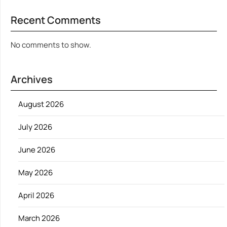
Recent Comments
No comments to show.
Archives
August 2026
July 2026
June 2026
May 2026
April 2026
March 2026