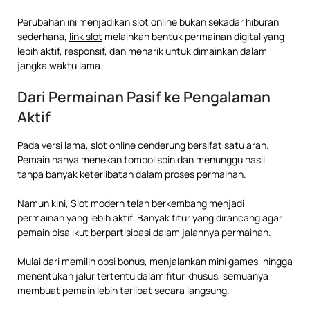
Perubahan ini menjadikan slot online bukan sekadar hiburan
sederhana,
link slot
melainkan bentuk permainan digital yang
lebih aktif, responsif, dan menarik untuk dimainkan dalam
jangka waktu lama.
Dari Permainan Pasif ke Pengalaman
Aktif
Pada versi lama, slot online cenderung bersifat satu arah.
Pemain hanya menekan tombol spin dan menunggu hasil
tanpa banyak keterlibatan dalam proses permainan.
Namun kini, Slot modern telah berkembang menjadi
permainan yang lebih aktif. Banyak fitur yang dirancang agar
pemain bisa ikut berpartisipasi dalam jalannya permainan.
Mulai dari memilih opsi bonus, menjalankan mini games, hingga
menentukan jalur tertentu dalam fitur khusus, semuanya
membuat pemain lebih terlibat secara langsung.