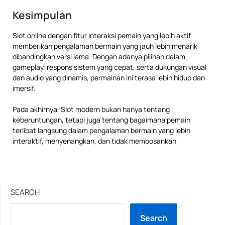
Kesimpulan
Slot online dengan fitur interaksi pemain yang lebih aktif
memberikan pengalaman bermain yang jauh lebih menarik
dibandingkan versi lama. Dengan adanya pilihan dalam
gameplay, respons sistem yang cepat, serta dukungan visual
dan audio yang dinamis, permainan ini terasa lebih hidup dan
imersif.
Pada akhirnya, Slot modern bukan hanya tentang
keberuntungan, tetapi juga tentang bagaimana pemain
terlibat langsung dalam pengalaman bermain yang lebih
interaktif, menyenangkan, dan tidak membosankan
SEARCH
Search