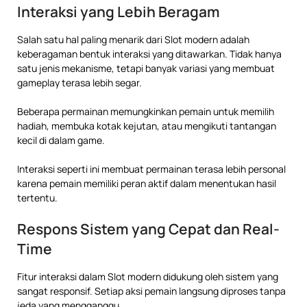
Interaksi yang Lebih Beragam
Salah satu hal paling menarik dari Slot modern adalah
keberagaman bentuk interaksi yang ditawarkan. Tidak hanya
satu jenis mekanisme, tetapi banyak variasi yang membuat
gameplay terasa lebih segar.
Beberapa permainan memungkinkan pemain untuk memilih
hadiah, membuka kotak kejutan, atau mengikuti tantangan
kecil di dalam game.
Interaksi seperti ini membuat permainan terasa lebih personal
karena pemain memiliki peran aktif dalam menentukan hasil
tertentu.
Respons Sistem yang Cepat dan Real-
Time
Fitur interaksi dalam Slot modern didukung oleh sistem yang
sangat responsif. Setiap aksi pemain langsung diproses tanpa
jeda yang mengganggu.