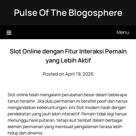
Skip
Pulse Of The Blogosphere
to
content
Menu
Slot Online dengan Fitur Interaksi Pemain
yang Lebih Aktif
Posted on April 19, 2026
Slot online telah mengalami perubahan besar dalam beberapa
tahun terakhir. Jika dulu permainan ini bersifat pasif dan hanya
mengandalkan keberuntungan, kini Slot modern hadir dengan
pendekatan yang jauh lebih interaktif. Pemain tidak lagi hanya
menunggu hasil putaran, tetapi ikut terlibat dalam berbagai
elemen permainan yang membuat pengalaman terasa lebih
hidup dan dinamis.