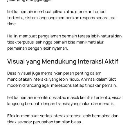
Ketika pemain membuat pilihan atau menekan tombol
tertentu, sistem langsung memberikan respons secara real-
time.
Hal ini membuat pengalaman bermain terasa lebih natural dan
tidak terputus, sehingga pemain bisa menikmati alur
permainan dengan lebih nyaman.
Visual yang Mendukung Interaksi Aktif
Desain visual juga memainkan peran penting dalam
menciptakan interaksi yang lebih hidup. Animasi dalam Slot
modern dirancang agar merespons setiap tindakan pemain.
Ketika pemain memilih opsi atau masuk ke fitur tertentu, visual
langsung berubah dengan transisi yang halus dan menarik.
Efek ini membuat setiap interaksi terasa lebih bermakna dan
tidak sekadar perubahan tampilan biasa.