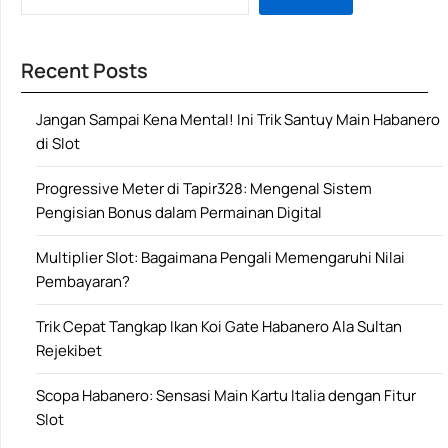
Recent Posts
Jangan Sampai Kena Mental! Ini Trik Santuy Main Habanero
di Slot
Progressive Meter di Tapir328: Mengenal Sistem
Pengisian Bonus dalam Permainan Digital
Multiplier Slot: Bagaimana Pengali Memengaruhi Nilai
Pembayaran?
Trik Cepat Tangkap Ikan Koi Gate Habanero Ala Sultan
Rejekibet
Scopa Habanero: Sensasi Main Kartu Italia dengan Fitur
Slot