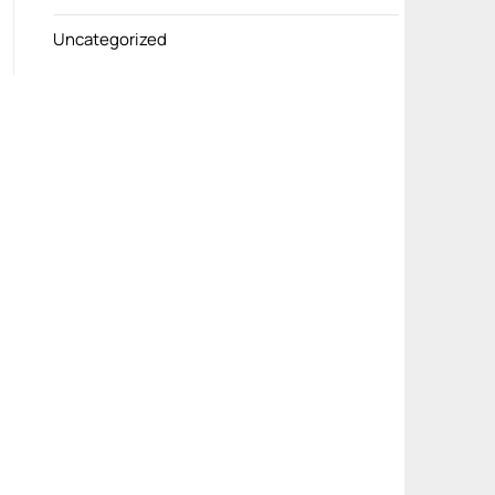
Uncategorized