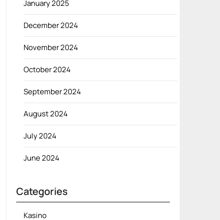
January 2025
December 2024
November 2024
October 2024
September 2024
August 2024
July 2024
June 2024
Categories
Kasino