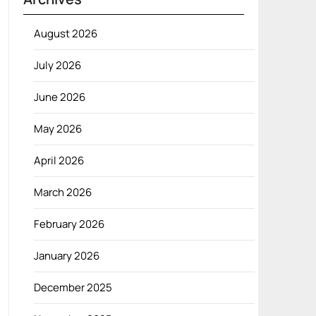
August 2026
July 2026
June 2026
May 2026
April 2026
March 2026
February 2026
January 2026
December 2025