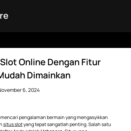
re
 Slot Online Dengan Fitur
Mudah Dimainkan
November 6, 2024
ng mencari pengalaman bermain yang mengasyikkan
ih
situs slot
yang tepat sangatlah penting. Salah satu