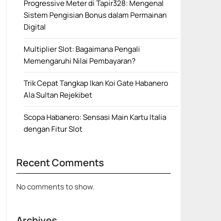
Progressive Meter di Tapir328: Mengenal
Sistem Pengisian Bonus dalam Permainan
Digital
Multiplier Slot: Bagaimana Pengali
Memengaruhi Nilai Pembayaran?
Trik Cepat Tangkap Ikan Koi Gate Habanero
Ala Sultan Rejekibet
Scopa Habanero: Sensasi Main Kartu Italia
dengan Fitur Slot
Recent Comments
No comments to show.
Archives