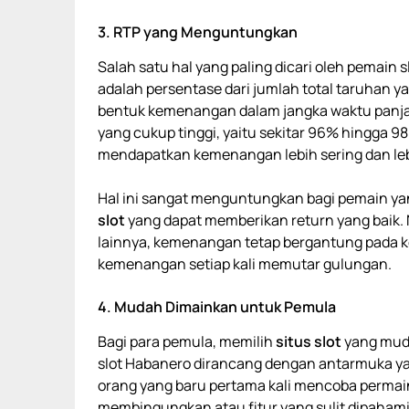
3.
RTP yang Menguntungkan
Salah satu hal yang paling dicari oleh pemain 
adalah persentase dari jumlah total taruhan 
bentuk kemenangan dalam jangka waktu panja
yang cukup tinggi, yaitu sekitar 96% hingga 9
mendapatkan kemenangan lebih sering dan lebi
Hal ini sangat menguntungkan bagi pemain y
slot
yang dapat memberikan return yang baik. 
lainnya, kemenangan tetap bergantung pada k
kemenangan setiap kali memutar gulungan.
4.
Mudah Dimainkan untuk Pemula
Bagi para pemula, memilih
situs slot
yang muda
slot Habanero dirancang dengan antarmuka ya
orang yang baru pertama kali mencoba permain
membingungkan atau fitur yang sulit dipahami.