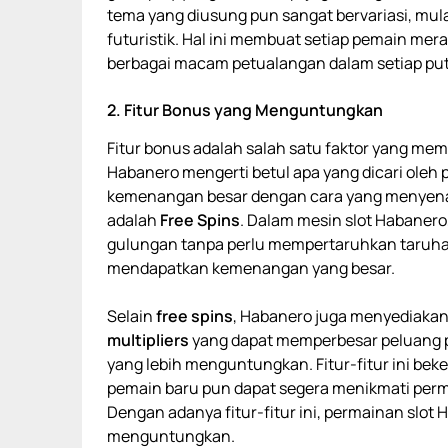
tema yang diusung pun sangat bervariasi, mula
futuristik. Hal ini membuat setiap pemain mera
berbagai macam petualangan dalam setiap pu
2.
Fitur Bonus yang Menguntungkan
Fitur bonus adalah salah satu faktor yang me
Habanero mengerti betul apa yang dicari oleh
kemenangan besar dengan cara yang menyenang
adalah
Free Spins
. Dalam mesin slot Habaner
gulungan tanpa perlu mempertaruhkan taruhan
mendapatkan kemenangan yang besar.
Selain
free spins
, Habanero juga menyediakan
multipliers
yang dapat memperbesar peluang
yang lebih menguntungkan. Fitur-fitur ini be
pemain baru pun dapat segera menikmati perm
Dengan adanya fitur-fitur ini, permainan slot
menguntungkan.