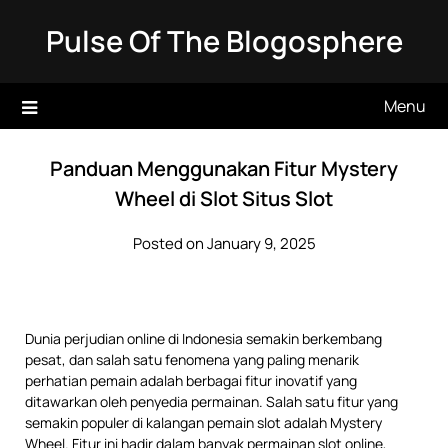
Skip
Pulse Of The Blogosphere
to
content
Menu
Panduan Menggunakan Fitur Mystery
Wheel di Slot Situs Slot
Posted on January 9, 2025
Dunia perjudian online di Indonesia semakin berkembang
pesat, dan salah satu fenomena yang paling menarik
perhatian pemain adalah berbagai fitur inovatif yang
ditawarkan oleh penyedia permainan. Salah satu fitur yang
semakin populer di kalangan pemain slot adalah Mystery
Wheel. Fitur ini hadir dalam banyak permainan slot online,