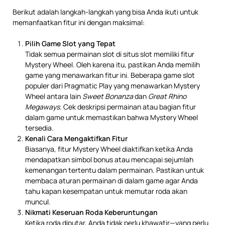
Berikut adalah langkah-langkah yang bisa Anda ikuti untuk
memanfaatkan fitur ini dengan maksimal:
Pilih Game Slot yang Tepat
Tidak semua permainan slot di situs slot memiliki fitur
Mystery Wheel. Oleh karena itu, pastikan Anda memilih
game yang menawarkan fitur ini. Beberapa game slot
populer dari Pragmatic Play yang menawarkan Mystery
Wheel antara lain
Sweet Bonanza
dan
Great Rhino
Megaways
. Cek deskripsi permainan atau bagian fitur
dalam game untuk memastikan bahwa Mystery Wheel
tersedia.
Kenali Cara Mengaktifkan Fitur
Biasanya, fitur Mystery Wheel diaktifkan ketika Anda
mendapatkan simbol bonus atau mencapai sejumlah
kemenangan tertentu dalam permainan. Pastikan untuk
membaca aturan permainan di dalam game agar Anda
tahu kapan kesempatan untuk memutar roda akan
muncul.
Nikmati Keseruan Roda Keberuntungan
Ketika roda diputar, Anda tidak perlu khawatir—yang perlu