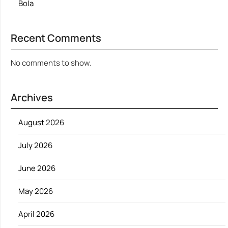
Bola
Recent Comments
No comments to show.
Archives
August 2026
July 2026
June 2026
May 2026
April 2026