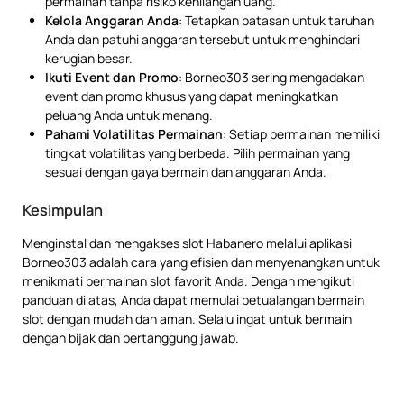
permainan tanpa risiko kehilangan uang.
Kelola Anggaran Anda
:
Tetapkan batasan untuk taruhan
Anda dan patuhi anggaran tersebut untuk menghindari
kerugian besar.
Ikuti Event dan Promo
:
Borneo303 sering mengadakan
event dan promo khusus yang dapat meningkatkan
peluang Anda untuk menang.
Pahami Volatilitas Permainan
:
Setiap permainan memiliki
tingkat volatilitas yang berbeda. Pilih permainan yang
sesuai dengan gaya bermain dan anggaran Anda.
Kesimpulan
Menginstal dan mengakses slot Habanero melalui aplikasi
Borneo303 adalah cara yang efisien dan menyenangkan untuk
menikmati permainan slot favorit Anda.
Dengan mengikuti
panduan di atas, Anda dapat memulai petualangan bermain
slot dengan mudah dan aman.
Selalu ingat untuk bermain
dengan bijak dan bertanggung jawab.