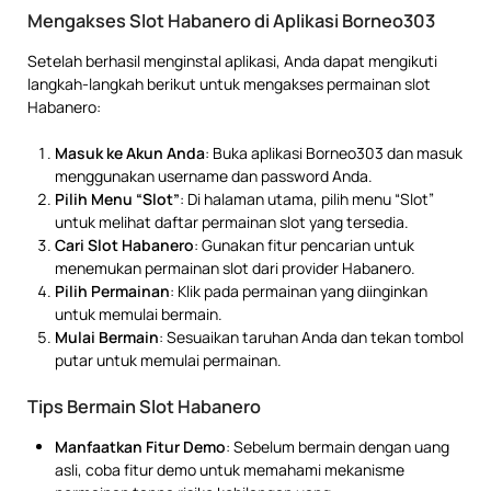
Mengakses Slot Habanero di Aplikasi Borneo303
Setelah berhasil menginstal aplikasi, Anda dapat mengikuti
langkah-langkah berikut untuk mengakses permainan slot
Habanero:
Masuk ke Akun Anda
:
Buka aplikasi Borneo303 dan masuk
menggunakan username dan password Anda.
Pilih Menu “Slot”
:
Di halaman utama, pilih menu “Slot”
untuk melihat daftar permainan slot yang tersedia.
Cari Slot Habanero
:
Gunakan fitur pencarian untuk
menemukan permainan slot dari provider Habanero.
Pilih Permainan
:
Klik pada permainan yang diinginkan
untuk memulai bermain.
Mulai Bermain
:
Sesuaikan taruhan Anda dan tekan tombol
putar untuk memulai permainan.
Tips Bermain Slot Habanero
Manfaatkan Fitur Demo
:
Sebelum bermain dengan uang
asli, coba fitur demo untuk memahami mekanisme