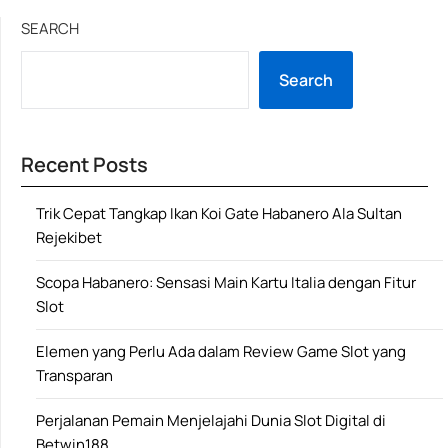
SEARCH
Search
Recent Posts
Trik Cepat Tangkap Ikan Koi Gate Habanero Ala Sultan
Rejekibet
Scopa Habanero: Sensasi Main Kartu Italia dengan Fitur
Slot
Elemen yang Perlu Ada dalam Review Game Slot yang
Transparan
Perjalanan Pemain Menjelajahi Dunia Slot Digital di
Betwin188