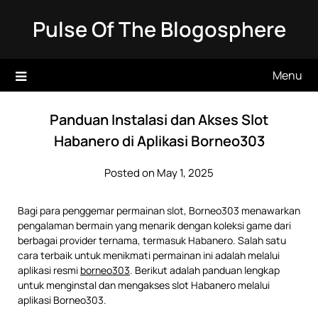
Skip
Pulse Of The Blogosphere
to
content
Menu
Panduan Instalasi dan Akses Slot
Habanero di Aplikasi Borneo303
Posted on May 1, 2025
Bagi para penggemar permainan slot, Borneo303 menawarkan
pengalaman bermain yang menarik dengan koleksi game dari
berbagai provider ternama, termasuk Habanero.
Salah satu
cara terbaik untuk menikmati permainan ini adalah melalui
aplikasi resmi
borneo303
.
Berikut adalah panduan lengkap
untuk menginstal dan mengakses slot Habanero melalui
aplikasi Borneo303.​