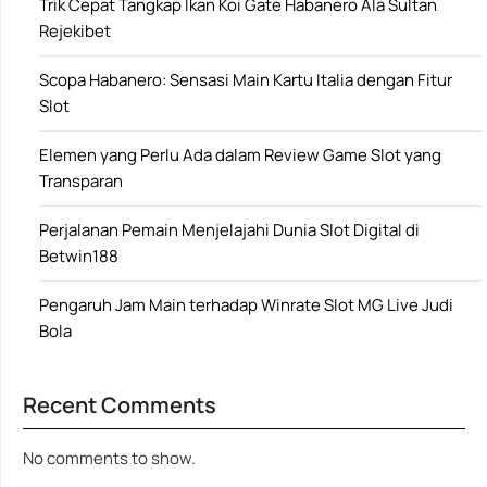
Trik Cepat Tangkap Ikan Koi Gate Habanero Ala Sultan
Rejekibet
Scopa Habanero: Sensasi Main Kartu Italia dengan Fitur
Slot
Elemen yang Perlu Ada dalam Review Game Slot yang
Transparan
Perjalanan Pemain Menjelajahi Dunia Slot Digital di
Betwin188
Pengaruh Jam Main terhadap Winrate Slot MG Live Judi
Bola
Recent Comments
No comments to show.