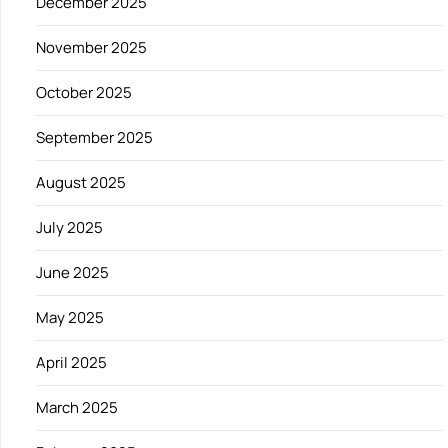
December 2025
November 2025
October 2025
September 2025
August 2025
July 2025
June 2025
May 2025
April 2025
March 2025