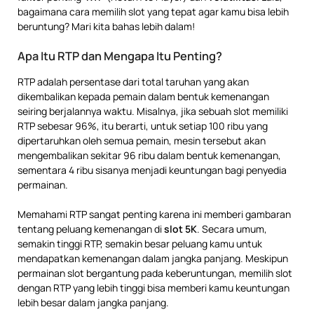
bagaimana cara memilih slot yang tepat agar kamu bisa lebih
beruntung? Mari kita bahas lebih dalam!
Apa Itu RTP dan Mengapa Itu Penting?
RTP adalah persentase dari total taruhan yang akan
dikembalikan kepada pemain dalam bentuk kemenangan
seiring berjalannya waktu. Misalnya, jika sebuah slot memiliki
RTP sebesar 96%, itu berarti, untuk setiap 100 ribu yang
dipertaruhkan oleh semua pemain, mesin tersebut akan
mengembalikan sekitar 96 ribu dalam bentuk kemenangan,
sementara 4 ribu sisanya menjadi keuntungan bagi penyedia
permainan.
Memahami RTP sangat penting karena ini memberi gambaran
tentang peluang kemenangan di
slot 5K
. Secara umum,
semakin tinggi RTP, semakin besar peluang kamu untuk
mendapatkan kemenangan dalam jangka panjang. Meskipun
permainan slot bergantung pada keberuntungan, memilih slot
dengan RTP yang lebih tinggi bisa memberi kamu keuntungan
lebih besar dalam jangka panjang.