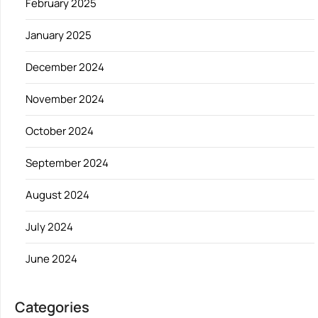
February 2025
January 2025
December 2024
November 2024
October 2024
September 2024
August 2024
July 2024
June 2024
Categories