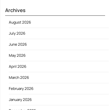
Archives
August 2026
July 2026
June 2026
May 2026
April 2026
March 2026
February 2026
January 2026