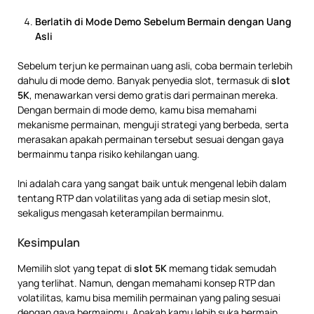
Berlatih di Mode Demo Sebelum Bermain dengan Uang
Asli
Sebelum terjun ke permainan uang asli, coba bermain terlebih
dahulu di mode demo. Banyak penyedia slot, termasuk di
slot
5K
, menawarkan versi demo gratis dari permainan mereka.
Dengan bermain di mode demo, kamu bisa memahami
mekanisme permainan, menguji strategi yang berbeda, serta
merasakan apakah permainan tersebut sesuai dengan gaya
bermainmu tanpa risiko kehilangan uang.
Ini adalah cara yang sangat baik untuk mengenal lebih dalam
tentang RTP dan volatilitas yang ada di setiap mesin slot,
sekaligus mengasah keterampilan bermainmu.
Kesimpulan
Memilih slot yang tepat di
slot 5K
memang tidak semudah
yang terlihat. Namun, dengan memahami konsep RTP dan
volatilitas, kamu bisa memilih permainan yang paling sesuai
dengan gaya bermainmu. Apakah kamu lebih suka bermain